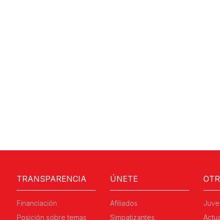
TRANSPARENCIA
ÚNETE
OT
Financiación
Afiliados
Juve
Posición sobre temas
Simpatizantes
Actu