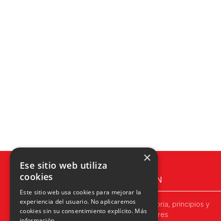
×
Ese sitio web utiliza
cookies
UPN
Este sitio web usa cookies para mejorar la
experiencia del usuario. No aplicaremos
Historia, principios y
cookies sin su consentimiento explícito.
Más
valores
información