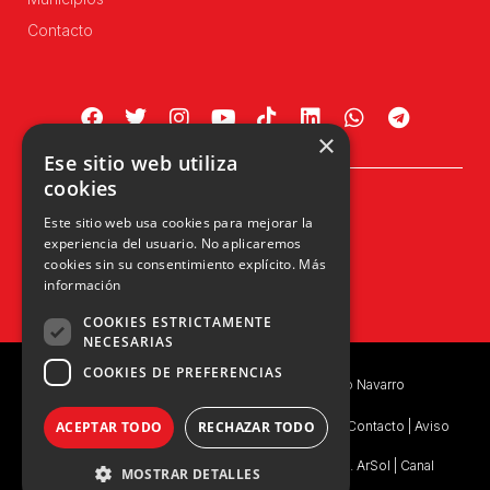
Contacto
×
Ese sitio web utiliza
cookies
Plaza Príncipe de Viana, 1, 4º
Este sitio web usa cookies para mejorar la
31002 Pamplona, Navarra
experiencia del usuario. No aplicaremos
info@upn.org · 948 223 402
cookies sin su consentimiento explícito.
Más
información
COOKIES ESTRICTAMENTE
NECESARIAS
COOKIES DE PREFERENCIAS
Copyright © 2026 UPN | Unión del Pueblo Navarro
ACEPTAR TODO
RECHAZAR TODO
Política de privacidad
|
Política de Privacidad de Contacto
|
Aviso
Legal
|
Consentimiento Legal
|
Ejercicio de Derechos. ArSol
|
Canal
MOSTRAR DETALLES
Interno de Información
|