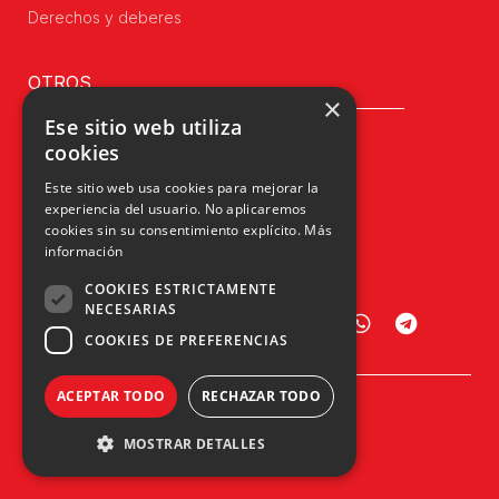
Derechos y deberes
OTROS
×
Ese sitio web utiliza
Juventudes Navarras
cookies
Actualidad
Este sitio web usa cookies para mejorar la
Municipios
experiencia del usuario. No aplicaremos
cookies sin su consentimiento explícito.
Más
Contacto
información
COOKIES ESTRICTAMENTE
NECESARIAS
COOKIES DE PREFERENCIAS
ACEPTAR TODO
RECHAZAR TODO
Plaza Príncipe de Viana, 1, 4º
31002 Pamplona, Navarra
MOSTRAR DETALLES
info@upn.org · 948 223 402