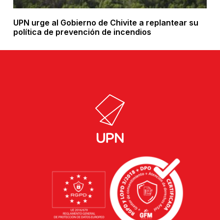
UPN urge al Gobierno de Chivite a replantear su
política de prevención de incendios