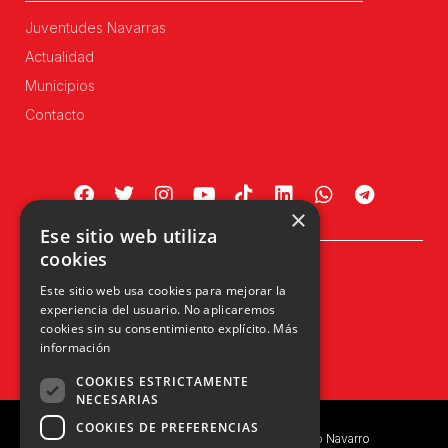
Juventudes Navarras
Actualidad
Municipios
Contacto
×
Ese sitio web utiliza
cookies
Plaza Príncipe de Viana, 1, 4º
Este sitio web usa cookies para mejorar la
31002 Pamplona, Navarra
experiencia del usuario. No aplicaremos
info@upn.org · 948 223 402
cookies sin su consentimiento explícito.
Más
información
COOKIES ESTRICTAMENTE
NECESARIAS
COOKIES DE PREFERENCIAS
Copyright © 2026 UPN | Unión del Pueblo Navarro