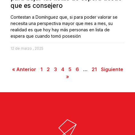
que es consejero
Contestan a Domínguez que, si para poder valorar se
necesita una perspectiva mayor que mes a mes, su
realidad es que hoy hay más personas en lista de
espera que cuando tomó posesión
12 de marzo , 2025
« Anterior
1
2
3
4
5
6
…
21
Siguiente
»