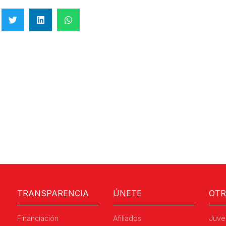
TRANSPARENCIA
ÚNETE
OT
Financiación
Afiliados
Juve