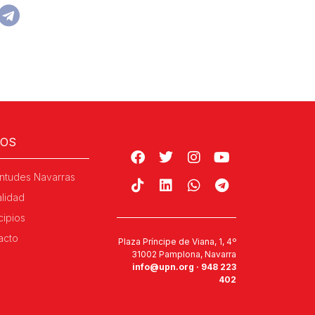
ROS
ntudes Navarras
alidad
cipios
acto
Plaza Príncipe de Viana, 1, 4º
31002 Pamplona, Navarra
info@upn.org · 948 223
402