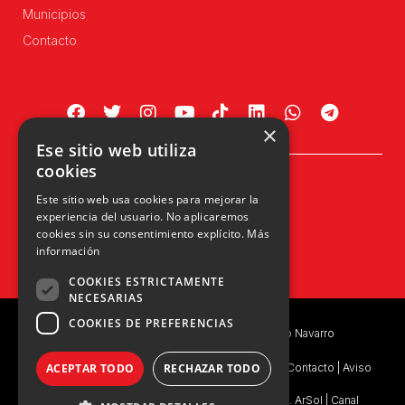
Municipios
Contacto
×
Ese sitio web utiliza
cookies
Plaza Príncipe de Viana, 1, 4º
Este sitio web usa cookies para mejorar la
31002 Pamplona, Navarra
experiencia del usuario. No aplicaremos
info@upn.org · 948 223 402
cookies sin su consentimiento explícito.
Más
información
COOKIES ESTRICTAMENTE
NECESARIAS
COOKIES DE PREFERENCIAS
Copyright © 2026 UPN | Unión del Pueblo Navarro
Política de privacidad
|
Política de Privacidad de Contacto
|
Aviso
ACEPTAR TODO
RECHAZAR TODO
Legal
|
Consentimiento Legal
|
Ejercicio de Derechos. ArSol
|
Canal