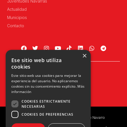
Juventudes Navarras
Actualidad
Municipios
Contacto
×
Ese sitio web utiliza
cookies
Plaza Príncipe de Viana, 1, 4º
Este sitio web usa cookies para mejorar la
31002 Pamplona, Navarra
experiencia del usuario. No aplicaremos
info@upn.org · 948 223 402
cookies sin su consentimiento explícito.
Más
información
COOKIES ESTRICTAMENTE
NECESARIAS
COOKIES DE PREFERENCIAS
Copyright © 2026 UPN | Unión del Pueblo Navarro