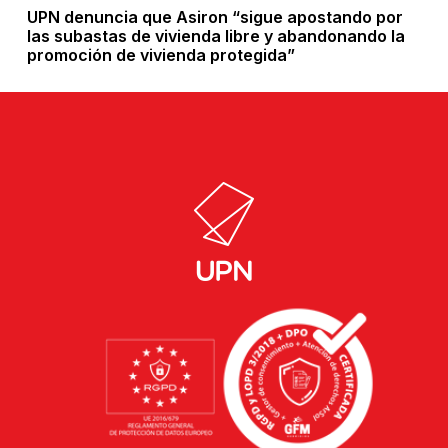
UPN denuncia que Asiron “sigue apostando por
las subastas de vivienda libre y abandonando la
promoción de vivienda protegida”