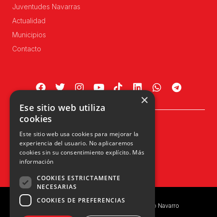
Juventudes Navarras
Actualidad
Municipios
Contacto
×
Ese sitio web utiliza
cookies
Plaza Príncipe de Viana, 1, 4º
Este sitio web usa cookies para mejorar la
31002 Pamplona, Navarra
experiencia del usuario. No aplicaremos
info@upn.org · 948 223 402
cookies sin su consentimiento explícito.
Más
información
COOKIES ESTRICTAMENTE
NECESARIAS
COOKIES DE PREFERENCIAS
Copyright © 2026 UPN | Unión del Pueblo Navarro