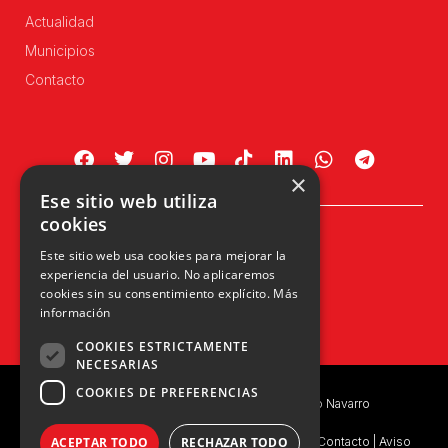
Actualidad
Municipios
Contacto
×
Ese sitio web utiliza
cookies
Plaza Príncipe de Viana, 1, 4º
Este sitio web usa cookies para mejorar la
31002 Pamplona, Navarra
experiencia del usuario. No aplicaremos
info@upn.org · 948 223 402
cookies sin su consentimiento explícito.
Más
información
COOKIES ESTRICTAMENTE
NECESARIAS
COOKIES DE PREFERENCIAS
Copyright © 2026 UPN | Unión del Pueblo Navarro
Política de privacidad
|
Política de Privacidad de Contacto
|
Aviso
ACEPTAR TODO
RECHAZAR TODO