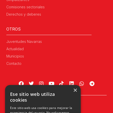
Comisiones sectoriales
Derechos y deberes
OTROS
Juventudes Navarras
Actualidad
Municipios
Contacto
×
Ese sitio web utiliza
cookies
Plaza Príncipe de Viana, 1, 4º
Este sitio web usa cookies para mejorar la
31002 Pamplona, Navarra
experiencia del usuario. No aplicaremos
info@upn.org · 948 223 402