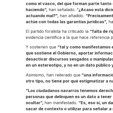
como el vasco, del que forman parte tanto e
haciendo”,
han señalado. “
¿Acaso está dici
actuando mal?”,
han añadido.
“Precisamente
actúe con todas las garantías jurídicas”,
ha
El partido foralista ha criticado la
“falta de r
evidencia científica a la que hace referencia 
Y sostienen que
“tal y como manifestamos e
que sostiene el Gobierno,
aportar informaci
desactivar discursos sesgados o manipulad
en un estereotipo, y no en un dato público y
Asimismo, han reiterado que
“una informaci
otro tipo, no tiene por qué estigmatizar a n
“Los ciudadanos navarros tenemos derecho 
personas que delinquen es un dato a tener e
ocultar”,
han manifestado.
“Es,
eso sí, un d
sacar de contexto o utilizar para señalar a