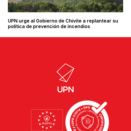
UPN urge al Gobierno de Chivite a replantear su
política de prevención de incendios