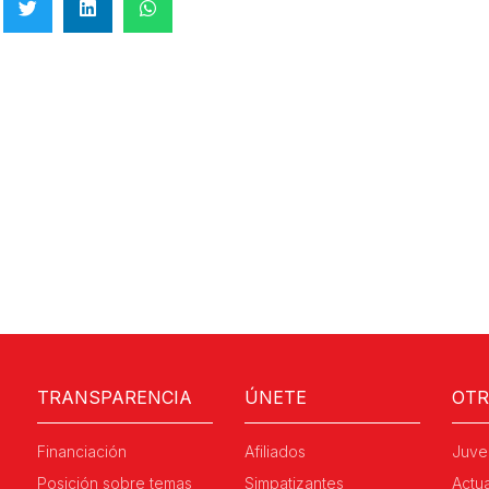
TRANSPARENCIA
ÚNETE
OT
Financiación
Afiliados
Juve
Posición sobre temas
Simpatizantes
Actu