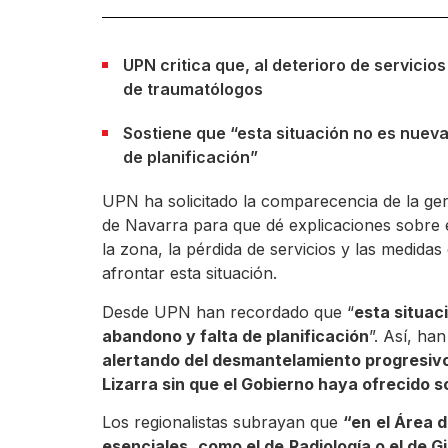
UPN critica que, al deterioro de servicio
de traumatólogos
Sostiene que “esta situación no es nueva 
de planificación”
UPN ha solicitado la comparecencia de la ger
de Navarra para que dé explicaciones sobre el
la zona, la pérdida de servicios y las medid
afrontar esta situación.
Desde UPN han recordado que “
esta situac
abandono y falta de planificación
”. Así, ha
alertando del desmantelamiento progresivo 
Lizarra sin que el Gobierno haya ofrecido s
Los regionalistas subrayan que
“en
el Área d
esenciales
,
como el de
Radiología o el de 