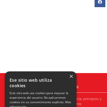
×
Ese sitio web utiliza
cookies
UPN
Este sitio web usa cookies para mejorar la
experiencia del usuario. No aplicaremos
Historia, principios y
cookies sin su consentimiento explícito.
Más
valores
información