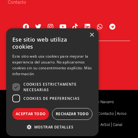
Contacto
×
Ese sitio web utiliza
cookies
Plaza Príncipe de Viana, 1, 4º
Este sitio web usa cookies para mejorar la
31002 Pamplona, Navarra
experiencia del usuario. No aplicaremos
info@upn.org · 948 223 402
cookies sin su consentimiento explícito.
Más
información
COOKIES ESTRICTAMENTE
NECESARIAS
COOKIES DE PREFERENCIAS
Copyright © 2026 UPN | Unión del Pueblo Navarro
Política de privacidad
|
Política de Privacidad de Contacto
|
Aviso
ACEPTAR TODO
RECHAZAR TODO
Legal
|
Consentimiento Legal
|
Ejercicio de Derechos. ArSol
|
Canal
MOSTRAR DETALLES
Interno de Información
|