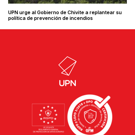
UPN urge al Gobierno de Chivite a replantear su
política de prevención de incendios