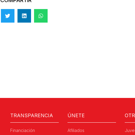
COMPARTIR
TRANSPARENCIA
ÚNETE
OT
Financiación
Afiliados
Juve