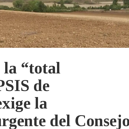
la “total
 PSIS de
xige la
urgente del Consej