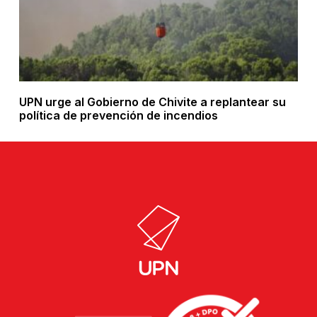
UPN urge al Gobierno de Chivite a replantear su
política de prevención de incendios