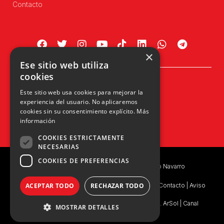
Contacto
×
Ese sitio web utiliza
cookies
Plaza Príncipe de Viana, 1, 4º
Este sitio web usa cookies para mejorar la
31002 Pamplona, Navarra
experiencia del usuario. No aplicaremos
info@upn.org · 948 223 402
cookies sin su consentimiento explícito.
Más
información
COOKIES ESTRICTAMENTE
NECESARIAS
COOKIES DE PREFERENCIAS
Copyright © 2026 UPN | Unión del Pueblo Navarro
Política de privacidad
|
Política de Privacidad de Contacto
|
Aviso
ACEPTAR TODO
RECHAZAR TODO
Legal
|
Consentimiento Legal
|
Ejercicio de Derechos. ArSol
|
Canal
MOSTRAR DETALLES
Interno de Información
|