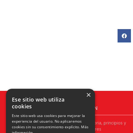
×
Ese sitio web utiliza
cookies
UPN
Este sitio web usa cookies para mejorar la
experiencia del usuario. No aplicaremos
Historia, principios y
cookies sin su consentimiento explícito.
Más
valores
información