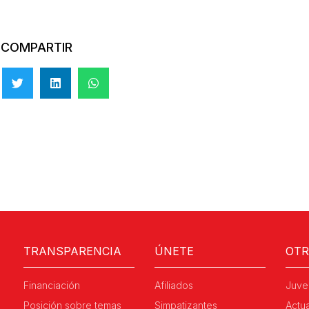
COMPARTIR
TRANSPARENCIA
ÚNETE
OT
Financiación
Afiliados
Juve
Posición sobre temas
Simpatizantes
Actu