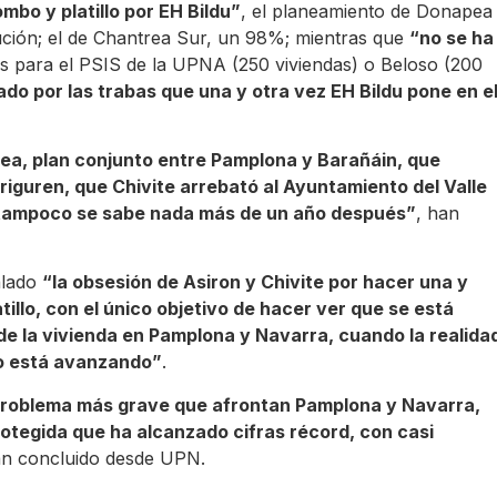
mbo y platillo por EH Bildu”
, el planeamiento de Donapea
ución; el de Chantrea Sur, un 98%; mientras que
“no se ha
s para el PSIS de la UPNA (250 viviendas) o Beloso (200
do por las trabas que una y otra vez EH Bildu pone en e
pea, plan conjunto entre Pamplona y Barañáin, que
riguren, que Chivite arrebató al Ayuntamiento del Valle
, tampoco se sabe nada más de un año después”
, han
alado
“la obsesión de Asiron y Chivite por hacer una y
illo, con el único objetivo de hacer ver que se está
de la vivienda en Pamplona y Navarra, cuando la realida
o está avanzando”
.
 problema más grave que afrontan Pamplona y Navarra,
rotegida que ha alcanzado cifras récord, con casi
n concluido desde UPN.