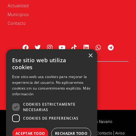
Actualidad
Municipios
Contacto
×
Ese sitio web utiliza
cookies
Plaza Príncipe de Viana, 1, 4º
Este sitio web usa cookies para mejorar la
31002 Pamplona, Navarra
experiencia del usuario. No aplicaremos
info@upn.org · 948 223 402
cookies sin su consentimiento explícito.
Más
información
COOKIES ESTRICTAMENTE
NECESARIAS
COOKIES DE PREFERENCIAS
Copyright © 2026 UPN | Unión del Pueblo Navarro
ACEPTAR TODO
RECHAZAR TODO
Política de privacidad
|
Política de Privacidad de Contacto
|
Aviso