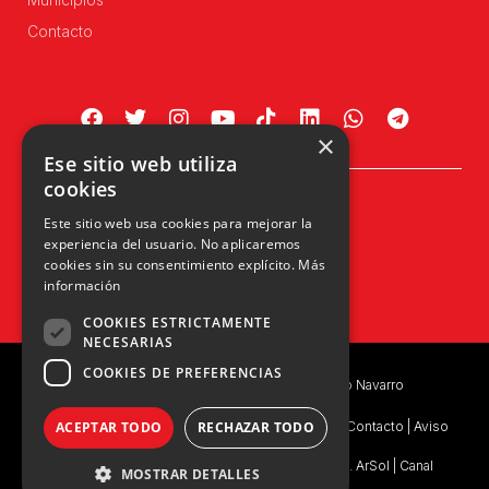
Contacto
×
Ese sitio web utiliza
cookies
Plaza Príncipe de Viana, 1, 4º
Este sitio web usa cookies para mejorar la
31002 Pamplona, Navarra
experiencia del usuario. No aplicaremos
info@upn.org · 948 223 402
cookies sin su consentimiento explícito.
Más
información
COOKIES ESTRICTAMENTE
NECESARIAS
COOKIES DE PREFERENCIAS
Copyright © 2026 UPN | Unión del Pueblo Navarro
ACEPTAR TODO
RECHAZAR TODO
Política de privacidad
|
Política de Privacidad de Contacto
|
Aviso
Legal
|
Consentimiento Legal
|
Ejercicio de Derechos. ArSol
|
Canal
MOSTRAR DETALLES
Interno de Información
|