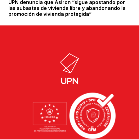
UPN denuncia que Asiron “sigue apostando por
las subastas de vivienda libre y abandonando la
promoción de vivienda protegida”