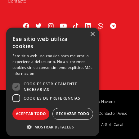
Contacto
×
Ese sitio web utiliza
cookies
Plaza Príncipe de Viana, 1, 4º
Este sitio web usa cookies para mejorar la
31002 Pamplona, Navarra
experiencia del usuario. No aplicaremos
info@upn.org · 948 223 402
cookies sin su consentimiento explícito.
Más
información
COOKIES ESTRICTAMENTE
NECESARIAS
COOKIES DE PREFERENCIAS
Copyright © 2026 UPN | Unión del Pueblo Navarro
Política de privacidad
|
Política de Privacidad de Contacto
|
Aviso
ACEPTAR TODO
RECHAZAR TODO
Legal
|
Consentimiento Legal
|
Ejercicio de Derechos. ArSol
|
Canal
MOSTRAR DETALLES
Interno de Información
|