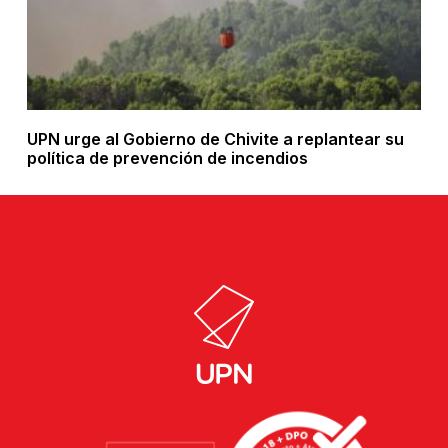
UPN urge al Gobierno de Chivite a replantear su
política de prevención de incendios