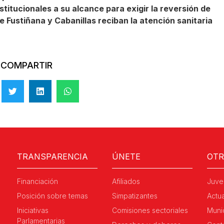
institucionales a su alcance para exigir la reversión de
e Fustiñana y Cabanillas reciban la atención sanitaria
COMPARTIR
TRANSPARENCIA
ÚNETE
OT
Financiación
Afiliados
Juve
Posición sobre temas
Simpatizantes
Actu
Iniciativas
Comisiones sectoriales
Muni
Parlamentarias