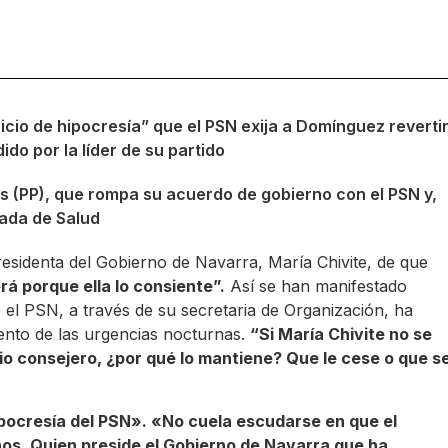
cicio de hipocresía” que el PSN exija a Domínguez reverti
do por la líder de su partido
as (PP), que rompa su acuerdo de gobierno con el PSN y,
gada de Salud
esidenta del Gobierno de Navarra, María Chivite, de que
rá porque ella lo consiente”.
Así se han manifestado
 el PSN, a través de su secretaria de Organización, ha
ento de las urgencias nocturnas.
“Si María Chivite no se
pio consejero, ¿por qué lo mantiene? Que le cese o que s
hipocresía del PSN». «No cuela escudarse en que el
s. Quien preside el Gobierno de Navarra que ha