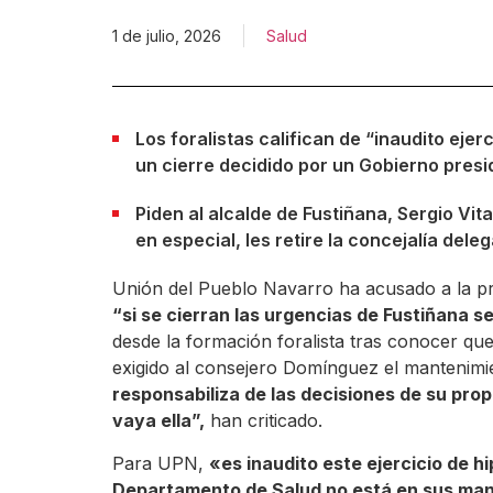
1 de julio, 2026
Salud
Los foralistas califican de “inaudito ejer
un cierre decidido por un Gobierno presidi
Piden al alcalde de Fustiñana, Sergio Vit
en especial, les retire la concejalía dele
Unión del Pueblo Navarro ha acusado a la pr
“si se cierran las urgencias de Fustiñana se
desde la formación foralista tras conocer que
exigido al consejero Domínguez el mantenimi
responsabiliza de las decisiones de su pro
vaya ella”,
han criticado.
Para UPN,
«es inaudito este ejercicio de 
Departamento de Salud no está en sus mano