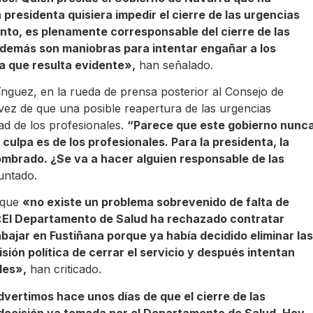
a presidenta quisiera impedir el cierre de las urgencias
anto, es plenamente corresponsable del cierre de las
 demás son maniobras para intentar engañar a los
ca que resulta evidente»,
han señalado.
ínguez, en la rueda de prensa posterior al Consejo de
vez de que una posible reapertura de las urgencias
ad de los profesionales.
“Parece que este gobierno nunc
 culpa es de los profesionales. Para la presidenta, la
ombrado. ¿Se va a hacer alguien responsable de las
untado.
o que
«no existe un problema sobrevenido de falta de
. «El Departamento de Salud ha rechazado contratar
bajar en Fustiñana porque ya había decidido eliminar las
ión política de cerrar el servicio y después intentan
les»,
han criticado.
vertimos hace unos días de que el cierre de las
decisión ya tomada por el Departamento de Salud. Hoy