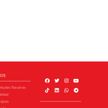
ROS
ntudes Navarras
alidad
cipios