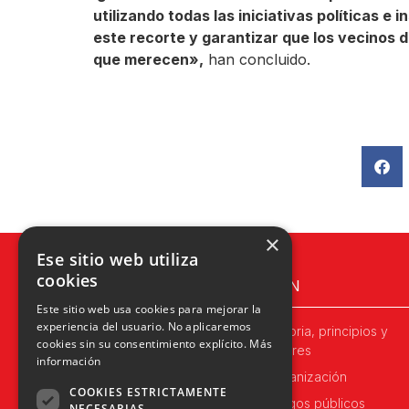
utilizando todas las iniciativas políticas e 
este recorte y garantizar que los vecinos d
que merecen»,
han concluido.
×
Ese sitio web utiliza
cookies
UPN
Este sitio web usa cookies para mejorar la
experiencia del usuario. No aplicaremos
Historia, principios y
cookies sin su consentimiento explícito.
Más
valores
información
Organización
COOKIES ESTRICTAMENTE
Cargos públicos
NECESARIAS