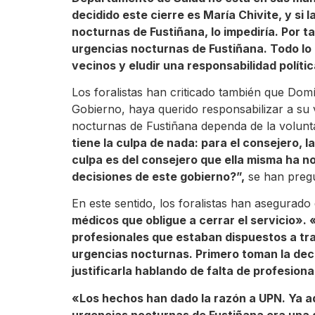
decidido este cierre es María Chivite, y si l
nocturnas de Fustiñana, lo impediría. Por t
urgencias nocturnas de Fustiñana. Todo lo
vecinos y eludir una responsabilidad políti
Los foralistas han criticado también que Dom
Gobierno, haya querido responsabilizar a su 
nocturnas de Fustiñana dependa de la volunt
tiene la culpa de nada: para el consejero, la
culpa es del consejero que ella misma ha n
decisiones de este gobierno?”,
se han preg
En este sentido, los foralistas han asegurad
médicos que obligue a cerrar el servicio»
profesionales que estaban dispuestos a tra
urgencias nocturnas. Primero toman la decis
justificarla hablando de falta de profesiona
«Los hechos han dado la razón a UPN. Ya ad
urgencias nocturnas de Fustiñana era una 