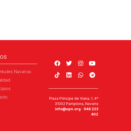
ROS
ntudes Navarras
alidad
cipios
acto
Plaza Príncipe de Viana, 1, 4º
31002 Pamplona, Navarra
info@upn.org · 948 223
402