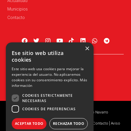
Actualidad
Municipios
Contacto
×
Ese sitio web utiliza
cookies
Plaza Príncipe de Viana, 1, 4º
Este sitio web usa cookies para mejorar la
31002 Pamplona, Navarra
experiencia del usuario. No aplicaremos
info@upn.org · 948 223 402
cookies sin su consentimiento explícito.
Más
información
COOKIES ESTRICTAMENTE
NECESARIAS
COOKIES DE PREFERENCIAS
Copyright © 2026 UPN | Unión del Pueblo Navarro
ACEPTAR TODO
RECHAZAR TODO
Política de privacidad
|
Política de Privacidad de Contacto
|
Aviso
Legal
|