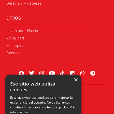
Derechos y deberes
OTROS
Juventudes Navarras
Actualidad
Municipios
Contacto
×
Ese sitio web utiliza
cookies
Plaza Príncipe de Viana, 1, 4º
Este sitio web usa cookies para mejorar la
31002 Pamplona, Navarra
experiencia del usuario. No aplicaremos
info@upn.org · 948 223 402
cookies sin su consentimiento explícito.
Más
información