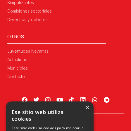
Simpatizantes
Comisiones sectoriales
Derechos y deberes
OTROS
Juventudes Navarras
Actualidad
Municipios
Contacto
×
Ese sitio web utiliza
cookies
Plaza Príncipe de Viana, 1, 4º
Este sitio web usa cookies para mejorar la
31002 Pamplona, Navarra