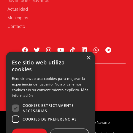
Juventudes Navarras
Actualidad
Municipios
Contacto
×
Ese sitio web utiliza
cookies
Plaza Príncipe de Viana, 1, 4º
Este sitio web usa cookies para mejorar la
31002 Pamplona, Navarra
experiencia del usuario. No aplicaremos
info@upn.org · 948 223 402
cookies sin su consentimiento explícito.
Más
información
COOKIES ESTRICTAMENTE
NECESARIAS
COOKIES DE PREFERENCIAS
Copyright © 2026 UPN | Unión del Pueblo Navarro