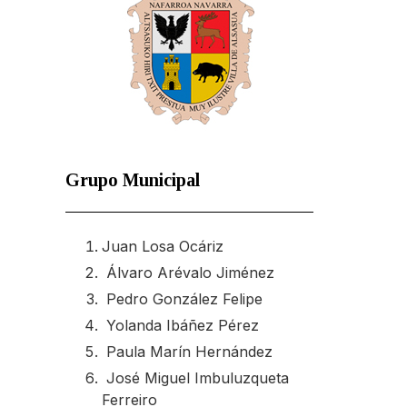
Grupo Municipal
Juan Losa Ocáriz
Álvaro Arévalo Jiménez
Pedro González Felipe
Yolanda Ibáñez Pérez
Paula Marín Hernández
José Miguel Imbuluzqueta
Ferreiro