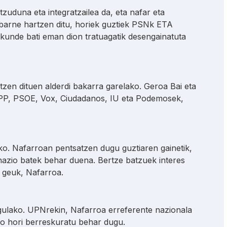
zuduna eta integratzailea da, eta nafar eta
k barne hartzen ditu, horiek guztiek PSNk ETA
rakunde bati eman dion tratuagatik desengainatuta
zen dituen alderdi bakarra garelako. Geroa Bai eta
; PP, PSOE, Vox, Ciudadanos, IU eta Podemosek,
o. Nafarroan pentsatzen dugu guztiaren gainetik,
nazio batek behar duena. Bertze batzuek interes
k geuk, Nafarroa.
gulako. UPNrekin, Nafarroa erreferente nazionala
go hori berreskuratu behar dugu.