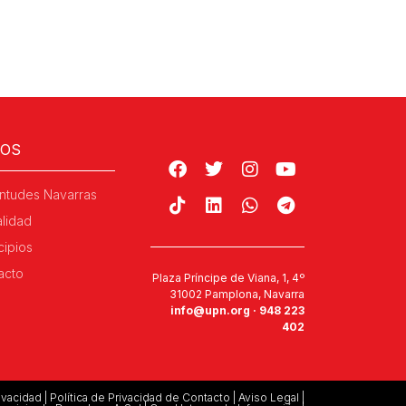
ROS
ntudes Navarras
alidad
cipios
acto
Plaza Príncipe de Viana, 1, 4º
31002 Pamplona, Navarra
info@upn.org · 948 223
402
rivacidad
|
Política de Privacidad de Contacto
|
Aviso Legal
|