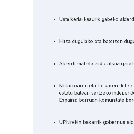
Ustelkeria-kasurik gabeko alderd
Hitza dugulako eta betetzen dugu
Alderdi leial eta arduratsua gare
Nafarroaren eta foruaren defent
estatu batean sartzeko independ
Espainia barruan komunitate bere
UPNrekin bakarrik gobernua alda