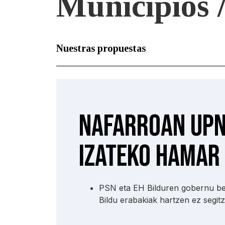
Municipios 
Nuestras propuestas
Nafarroan UPN
izateko hamar
PSN eta EH Bilduren gobernu ber
Bildu erabakiak hartzen ez segi