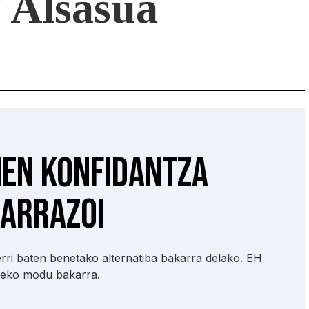
/ Alsasua
en konfidantza
 arrazoi
ri baten benetako alternatiba bakarra delako. EH
tzeko modu bakarra.