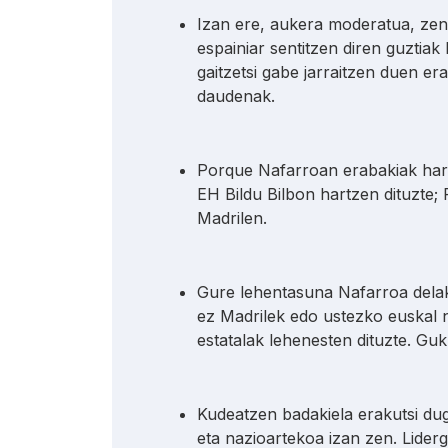
Izan ere, aukera moderatua, zent
espainiar sentitzen diren guztia
gaitzetsi gabe jarraitzen duen e
daudenak.
Porque Nafarroan erabakiak hart
EH Bildu Bilbon hartzen dituzte
Madrilen.
Gure lehentasuna Nafarroa delak
ez Madrilek edo ustezko euskal 
estatalak lehenesten dituzte. Gu
Kudeatzen badakiela erakutsi du
eta nazioartekoa izan zen. Lider