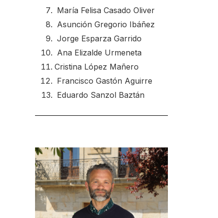
María Felisa Casado Oliver
Asunción Gregorio Ibáñez
Jorge Esparza Garrido
Ana Elizalde Urmeneta
Cristina López Mañero
Francisco Gastón Aguirre
Eduardo Sanzol Baztán