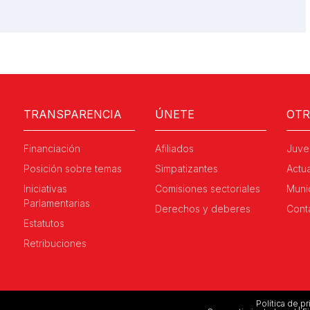
TRANSPARENCIA
ÚNETE
OT
Financiación
Afiliados
Juve
Posición sobre temas
Simpatizantes
Actu
Iniciativas
Comisiones sectoriales
Muni
Parlamentarias
Derechos y deberes
Cont
Estatutos
Retribuciones
Política de p