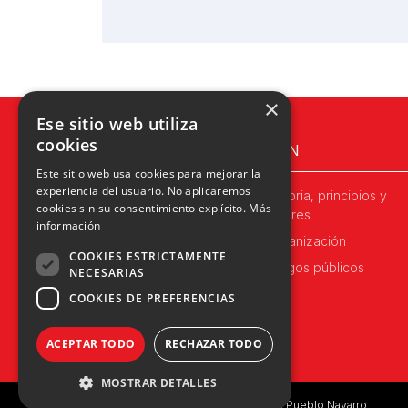
×
Ese sitio web utiliza
cookies
UPN
Este sitio web usa cookies para mejorar la
experiencia del usuario. No aplicaremos
Historia, principios y
cookies sin su consentimiento explícito.
Más
valores
información
Organización
COOKIES ESTRICTAMENTE
Cargos públicos
NECESARIAS
COOKIES DE PREFERENCIAS
ACEPTAR TODO
RECHAZAR TODO
MOSTRAR DETALLES
Copyright © 2026 UPN | Unión del Pueblo Navarro