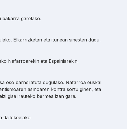
i bakarra garelako.
lako. Elkarrizketan eta itunean sinesten dugu.
lako Nafarroarekin eta Espainiarekin.
sa oso barneratuta dugulako. Nafarroa euskal
entismoaren asmoaren kontra sortu ginen, eta
izi gisa irauteko bermea izan gara.
 daitekeelako.