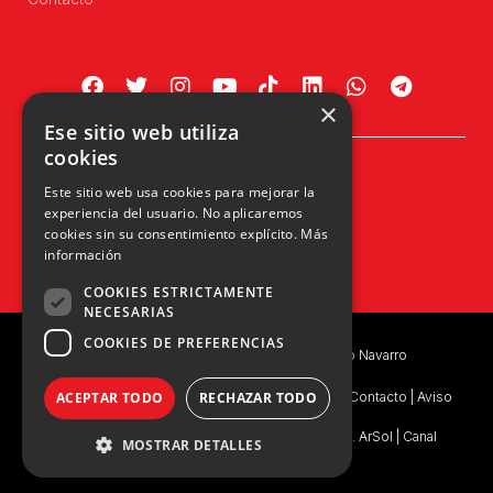
×
Ese sitio web utiliza
cookies
Plaza Príncipe de Viana, 1, 4º
Este sitio web usa cookies para mejorar la
31002 Pamplona, Navarra
experiencia del usuario. No aplicaremos
info@upn.org · 948 223 402
cookies sin su consentimiento explícito.
Más
información
COOKIES ESTRICTAMENTE
NECESARIAS
COOKIES DE PREFERENCIAS
Copyright © 2026 UPN | Unión del Pueblo Navarro
Política de privacidad
|
Política de Privacidad de Contacto
|
Aviso
ACEPTAR TODO
RECHAZAR TODO
Legal
|
Consentimiento Legal
|
Ejercicio de Derechos. ArSol
|
Canal
MOSTRAR DETALLES
Interno de Información
|