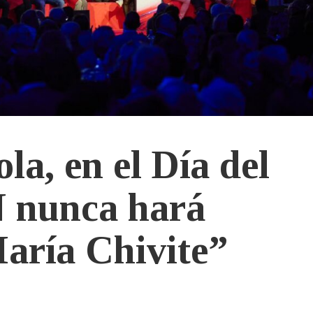
la, en el Día del
N nunca hará
María Chivite”