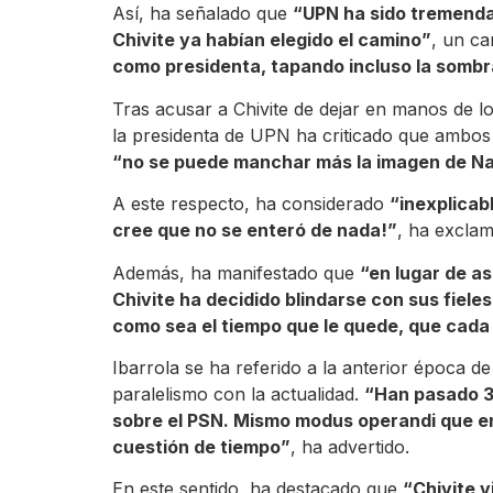
Así, ha señalado que
“UPN ha sido tremenda
Chivite ya habían elegido el camino”
, un c
como presidenta, tapando incluso la sombr
Tras acusar a Chivite de dejar en manos de l
la presidenta de UPN ha criticado que ambo
“no se puede manchar más la imagen de N
A este respecto, ha considerado
“inexplicab
cree que no se enteró de nada!”
, ha excla
Además, ha manifestado que
“en lugar de a
Chivite ha decidido blindarse con sus fiele
como sea el tiempo que le quede, que cad
Ibarrola se ha referido a la anterior época d
paralelismo con la actualidad.
“Han pasado 30
sobre el PSN. Mismo modus operandi que en
cuestión de tiempo”
, ha advertido.
En este sentido, ha destacado que
“Chivite 