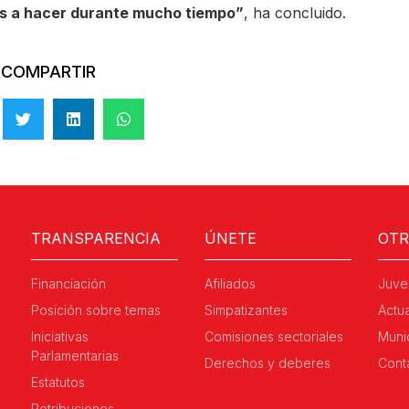
os a hacer durante mucho tiempo”
, ha concluido.
COMPARTIR
TRANSPARENCIA
ÚNETE
OT
Financiación
Afiliados
Juve
Posición sobre temas
Simpatizantes
Actu
Iniciativas
Comisiones sectoriales
Muni
Parlamentarias
Derechos y deberes
Cont
Estatutos
Retribuciones