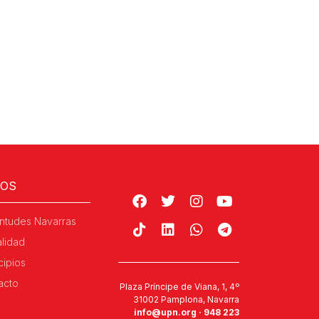
ROS
ntudes Navarras
alidad
cipios
acto
Plaza Príncipe de Viana, 1, 4º
31002 Pamplona, Navarra
info@upn.org · 948 223