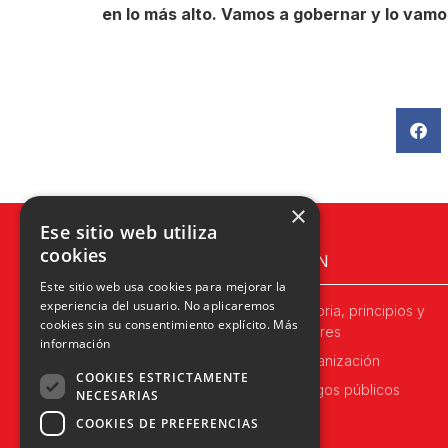
en lo más alto. Vamos a gobernar y lo vam
×
Ese sitio web utiliza
cookies
UPN
Este sitio web usa cookies para mejorar la
experiencia del usuario. No aplicaremos
Historia, principios y
cookies sin su consentimiento explícito.
Más
valores
información
Organización
COOKIES ESTRICTAMENTE
Cargos públicos
NECESARIAS
COOKIES DE PREFERENCIAS