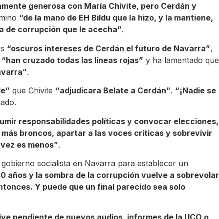
mente generosa con María Chivite, pero Cerdán y
amino
“de la mano de EH Bildu que la hizo, y la mantiene,
a de corrupción que le acecha”
.
os
“oscuros intereses de Cerdán el futuro de Navarra”
,
s
“han cruzado todas las líneas rojas”
y ha lamentado que
avarra”
.
le”
que Chivite
“adjudicara Belate a Cerdán”
.
“¡Nadie se
mado.
sumir responsabilidades políticas y convocar elecciones,
s más broncos, apartar a las voces críticas y sobrevivir
a vez es menos”
.
e gobierno socialista en Navarra para establecer un
 años y la sombra de la corrupción vuelve a sobrevolar
tonces. Y puede que un final parecido sea solo
vive pendiente de nuevos audios, informes de la UCO o