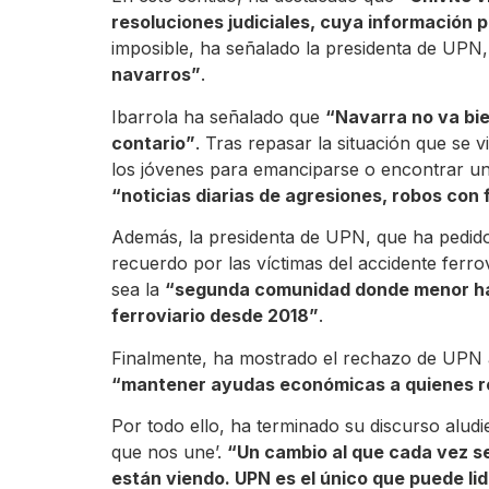
resoluciones judiciales, cuya información
imposible, ha señalado la presidenta de UPN
navarros”
.
Ibarrola ha señalado que
“Navarra no va bie
contario”
. Tras repasar la situación que se v
los jóvenes para emanciparse o encontrar u
“noticias diarias de agresiones, robos con 
Además, la presidenta de UPN, que ha pedido 
recuerdo por las víctimas del accidente ferrov
sea la
“segunda comunidad donde menor ha 
ferroviario desde 2018”
.
Finalmente, ha mostrado el rechazo de UPN a
“mantener ayudas económicas a quienes r
Por todo ello, ha terminado su discurso aludi
que nos une’.
“Un cambio al que cada vez s
están viendo. UPN es el único que puede li