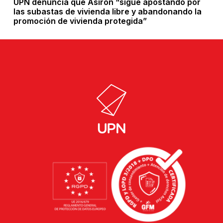
UPN denuncia que Asiron “sigue apostando por
las subastas de vivienda libre y abandonando la
promoción de vivienda protegida”