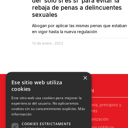
del ‘solo sí es sí’ para evitar la
rebaja de penas a delincuentes
sexuales
Abogan por aplicar las mismas penas que estaban
en vigor hasta la nueva regulación
13 de enero , 2023
×
Ese sitio web utiliza
cookies
UPN
Este sitio web usa cookies para mejorar la
experiencia del usuario. No aplicaremos
Historia, principios y
cookies sin su consentimiento explícito.
Más
valores
información
Organización
COOKIES ESTRICTAMENTE
Cargos públicos