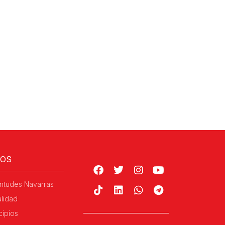
ROS
ntudes Navarras
alidad
cipios