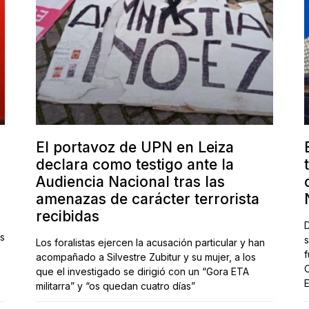
El portavoz de UPN en Leiza
declara como testigo ante la
Audiencia Nacional tras las
amenazas de carácter terrorista
recibidas
D
as
s
Los foralistas ejercen la acusación particular y han
f
acompañado a Silvestre Zubitur y su mujer, a los
C
que el investigado se dirigió con un “Gora ETA
E
militarra” y “os quedan cuatro días”