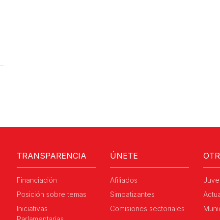
TRANSPARENCIA
ÚNETE
OT
Financiación
Afiliados
Juve
Posición sobre temas
Simpatizantes
Actu
Iniciativas
Comisiones sectoriales
Muni
Parlamentarias