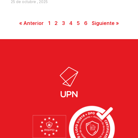
25 de octubre , 2025
« Anterior
1
2
3
4
5
6
Siguiente »